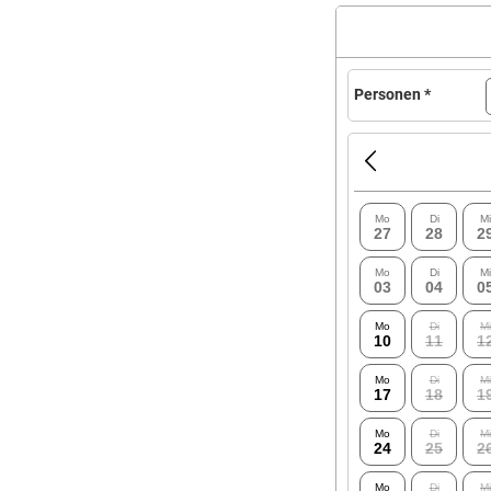
Personen *
Mo
Di
Mi
27
28
2
Mo
Di
Mi
03
04
0
Mo
Di
Mi
10
11
1
Mo
Di
Mi
17
18
1
Mo
Di
Mi
24
25
2
Mo
Di
Mi