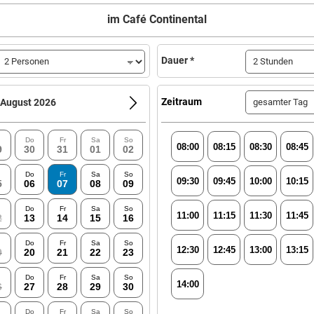
im Café Continental
Dauer *
Zeitraum
August 2026
Do
Fr
Sa
So
08:00
08:15
08:30
08:45
9
30
31
01
02
Do
Fr
Sa
So
09:30
09:45
10:00
10:15
5
06
07
08
09
Do
Fr
Sa
So
11:00
11:15
11:30
11:45
2
13
14
15
16
Do
Fr
Sa
So
12:30
12:45
13:00
13:15
9
20
21
22
23
Do
Fr
Sa
So
14:00
6
27
28
29
30
Do
Fr
Sa
So