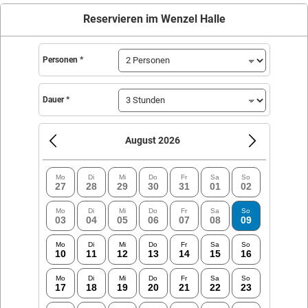
Reservieren im Wenzel Halle
Personen *
Dauer *
August 2026
Mo
Di
Mi
Do
Fr
Sa
So
27
28
29
30
31
01
02
Mo
Di
Mi
Do
Fr
Sa
So
03
04
05
06
07
08
09
Mo
Di
Mi
Do
Fr
Sa
So
10
11
12
13
14
15
16
Mo
Di
Mi
Do
Fr
Sa
So
17
18
19
20
21
22
23