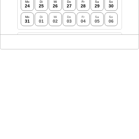
Mo
Di
Mi
Do
Fr
Sa
So
24
25
26
27
28
29
30
Mo
Di
Mi
Do
Fr
Sa
So
31
01
02
03
04
05
06
Zeitraum
14:45
15:00
15:15
15:30
15:45
16:00
16:15
16:30
16:45
17:00
17:15
17:30
17:45
18:00