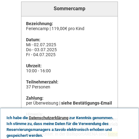
Sommercamp
Bezeichnung:
Feriencamp | 119,00€ pro Kind
Datum:
Mi - 02.07.2025
Do - 03.07.2025
Fr - 04.07.2025
Uhrzeit:
10:00 - 16:00
Teilnehmerzahl:
37 Personen
Zahlung:
per Überweisung |
siehe Bestätigungs-Email
Hinweis:
Ich habe die
Datenschutzerklärung
zur Kenntnis genommen.
Die Kinder können ab 09:45 Uhr abgegeben werden |
Ich stimme zu, dass meine Daten für die Verwendung des
bitte Sportsachen und Schuhe
mit heller, abriebfester So
Reservierungsmanagers a:tavolo elektronisch erhoben und
Bitte beachtet: in der BallsportARENA sind
keine Glas- und 
gespeichert werden.