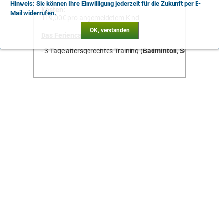
Hinweis: Sie können Ihre Einwilligung jederzeit für die Zukunft per E-
Kosten:
Mail widerrufen.
119,00€ pro angemeldetem Kind
OK, verstanden
Das Feriencamp beinhaltet
- 3 Tage altersgerechtes Training (
Badminton
,
Squash
, un
- Weitere Freizeitaktivitäten während des Camps, wie z.B.
Speedcourt, Tischtennis, Uni Hockey, u.v.m.
- Trainingszeit täglich 10:00 Uhr bis 16:00 Uhr
- Betreuung durch geschulte Trainer
- Tagesverpflegung mit Mittagessen und Getränken
- 1 Überraschungsgeschenk für jeden Teilnehmer
- Hallenführung "Heimspielstätte des HC Elbflorenz"
- Gutschein für eine sportliche Aktivität in der BallsportAR
- Teilnahmeurkunde
Kurs bereits ausgebucht